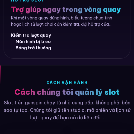
HỖ TRỢ SLOT
Trợ giúp ngay trong vòng quay
Khi một vòng quay đứng hình, biểu tượng chưa tính
hoặc lịch sử lượt chơi cần kiểm tra, đội hỗ trợ của...
Kiểm tra lượt quay
Màn hình bị treo
Bảng trả thưởng
CÁCH VẬN HÀNH
Cách chúng tôi quản lý slot
Slot trên gunspin chạy từ nhà cung cấp, không phải bản
sao tự tạo. Chúng tôi giữ tên studio, mã phiên và lịch sử
lượt quay để bạn có dữ liệu đối...