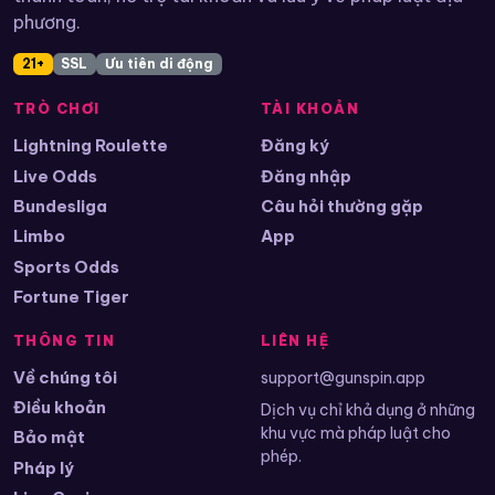
phương.
21+
SSL
Ưu tiên di động
TRÒ CHƠI
TÀI KHOẢN
Lightning Roulette
Đăng ký
Live Odds
Đăng nhập
Bundesliga
Câu hỏi thường gặp
Limbo
App
Sports Odds
Fortune Tiger
THÔNG TIN
LIÊN HỆ
Về chúng tôi
support@gunspin.app
Điều khoản
Dịch vụ chỉ khả dụng ở những
khu vực mà pháp luật cho
Bảo mật
phép.
Pháp lý