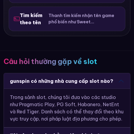
Tìm kiếm
Thanh tìm kiếm nhận tên game
phổ biến như Sweet...
theo tên
Câu hỏi thường gặp về slot
gunspin có những nhà cung cấp slot nào?
Trong sảnh slot, chúng tôi đưa vào các studio
như Pragmatic Play, PG Soft, Habanero, NetEnt
và Red Tiger. Danh sách có thể thay đổi theo khu
vực truy cập, nơi pháp luật địa phương cho phép.