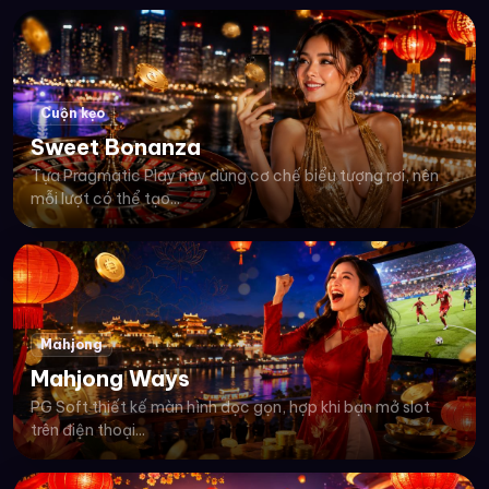
Cuộn kẹo
Sweet Bonanza
Tựa Pragmatic Play này dùng cơ chế biểu tượng rơi, nên
mỗi lượt có thể tạo...
Mahjong
Mahjong Ways
PG Soft thiết kế màn hình dọc gọn, hợp khi bạn mở slot
trên điện thoại...