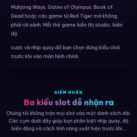
Mahjong Ways, Gates of Olympus, Book of
Dead hoặc các game từ Red Tiger mà không
phải rời sảnh. Mỗi thẻ game hiển thị studio, biên
độ
cược và nhịp quay để bạn chọn đúng kiểu chơi
trước khi vào màn hình chính.
ĐIỂM NHẤN
Ba kiểu slot dễ nhận ra
Chúng tôi không trộn mọi slot vào một danh sách dài.
Các cụm dưới đây giúp bạn phân biệt nhịp quay, độ
biến động và cách tính năng xuất hiện trước khi...