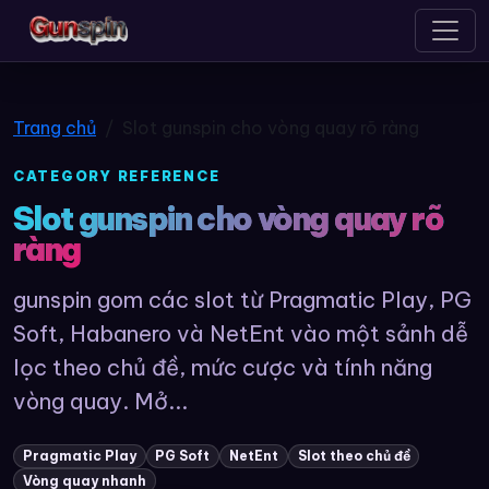
gunspin
Trang chủ
Slot gunspin cho vòng quay rõ ràng
CATEGORY REFERENCE
Slot gunspin cho vòng quay rõ
ràng
gunspin gom các slot từ Pragmatic Play, PG
Soft, Habanero và NetEnt vào một sảnh dễ
lọc theo chủ đề, mức cược và tính năng
vòng quay. Mở...
Pragmatic Play
PG Soft
NetEnt
Slot theo chủ đề
Vòng quay nhanh